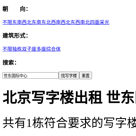
朝 向：
不限
东
南
西
北
东南
东北
西南
西北
东西
南北
四面采光
建筑形式：
不限
独栋
双子座
多座
综合体
搜索：
北京写字楼出租 世
共有
1
栋符合要求的写字