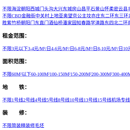
不限
海淀
朝阳
西城
门头沟
大兴
东城
房山
昌平
石景山
怀柔
密云县
不限
CBD
金融街
中关村
上地
亚奥
望京
公主坟
亦庄
东二环
东三环
胜
紫竹桥
朝阳门
东直门
酒仙桥
潘家园
知春路
学清路
东四
北二环
租金范围：
不限
3元以下
3-4元/M²/日
4-6元/M²/日
6-8元/M²/日
8-10元/M²/日
1
面积范围：
不限
60M²以下
60-100M²
100-150M²
150-200M²
200-300M²
300-400
地 铁：
不限
1号线
2号线
4号线
5号线
8号线
10号线
13号线
15号线
机场专线
装 修：
不限
简装
精装修
毛坯