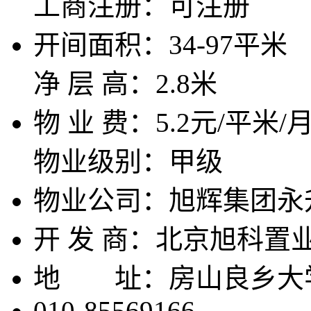
工商注册：
可注册
开间面积：
34-97平米
净 层 高：
2.8米
物 业 费：
5.2元/平米/
物业级别：
甲级
物业公司：
旭辉集团永
开 发 商：
北京旭科置
地 址：
房山良乡大
010-85569166