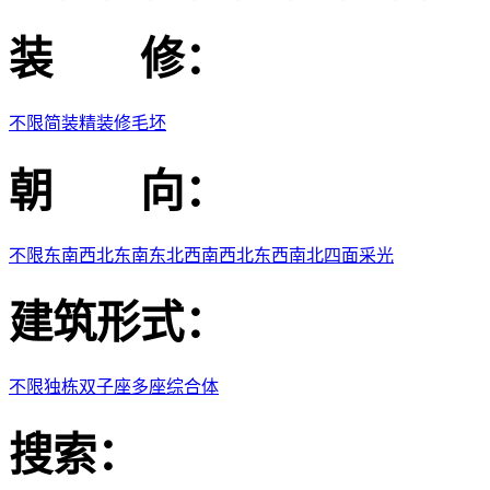
装 修：
不限
简装
精装修
毛坯
朝 向：
不限
东
南
西
北
东南
东北
西南
西北
东西
南北
四面采光
建筑形式：
不限
独栋
双子座
多座
综合体
搜索：