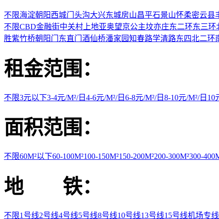
不限
海淀
朝阳
西城
门头沟
大兴
东城
房山
昌平
石景山
怀柔
密云县
不限
CBD
金融街
中关村
上地
亚奥
望京
公主坟
亦庄
东二环
东三环
胜
紫竹桥
朝阳门
东直门
酒仙桥
潘家园
知春路
学清路
东四
北二环
租金范围：
不限
3元以下
3-4元/M²/日
4-6元/M²/日
6-8元/M²/日
8-10元/M²/日
1
面积范围：
不限
60M²以下
60-100M²
100-150M²
150-200M²
200-300M²
300-400
地 铁：
不限
1号线
2号线
4号线
5号线
8号线
10号线
13号线
15号线
机场专线