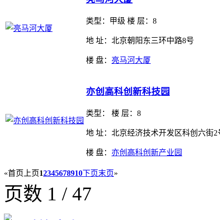
类型：
甲级 楼 层：8
地 址：北京朝阳东三环中路8号
楼 盘：
亮马河大厦
亦创高科创新科技园
类型：
楼 层：8
地 址：北京经济技术开发区科创六街2
楼 盘：
亦创高科创新产业园
«
首页
上页
1
2
3
4
5
6
7
8
9
10
下页
末页
»
页数 1 / 47