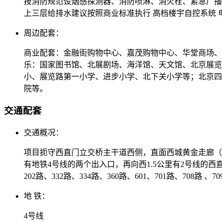
按消防规范设烟感探测器、消防喷淋、消火栓、紧急广播
上三层给排水建议按照商业标准执行 高档楼宇自控系统
周边配套：
商业配套：金融街购物中心、嘉茂购物中心、华堂商场、
乐：国家图书馆、北展剧场、海洋馆、天文馆、北京展览
小、展览路第一小学、进步小学、北下关小学等；北京四
院等。
交通配套
交通概况：
项目扼守西直门立交桥主干道西侧，直面西城黄金走廊（
有地铁4号线的两个出入口，再向西1.5公里有2号线的西直门
202路、332路、334路、360路、601、701路、708路 、
地 铁：
4号线