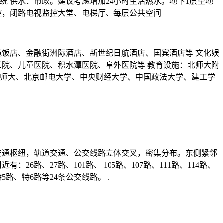
 供水：市政。建议考虑增加24小时生活热水。地下1层至地
监控，闭路电视监控大堂、电梯厅、每层公共空间
苑饭店、金融街洲际酒店、新世纪日航酒店、囯宾酒店等 文化娱
三院、儿童医院、积水潭医院、阜外医院等 教育设施：北师大附
师大、北京邮电大学、中央财经大学、中国政法大学、建工学
交通枢纽，轨道交通、公交线路立体交叉，密集分布。东侧紧邻
路、27路、101路、 105路、107路、111路、114路、
 、特5路、特6路等24条公交线路。 .