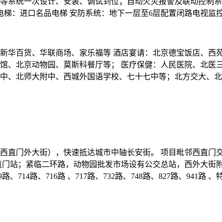
等系统一次设计、安装、调试到位；自动火灾报警及联动控制系统
 电梯：进口名品电梯 安防系统：地下一层至6层配置闭路电视
新华百货、华联商场、家乐福等 酒店宴请：北京德宝饭店、西
馆、北京动物园、莫斯科餐厅等； 医疗保健：人民医院、北医
中、北师大附中、西城外国语学校、七十七中等；北方交大、北
西直门外大街），快速抵达城市中轴长安街。 项目毗邻西直门
站；紧临二环路，动物园批发市场设有公交总站，西外大街附近有：26
709路、714路、716路 、717路、732路、748路、827路、941路