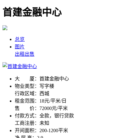
首建金融中心
总览
图片
出租
出售
大 厦：
首建金融中心
物业类型：
写字楼
行政区域：
西城
租金范围：
18元/平米/日
售 价：
72000元/平米
付款方式：
全款，银行贷款
工商注册：
未知
开间面积：
200-1200平米
净 层 高：
2.9