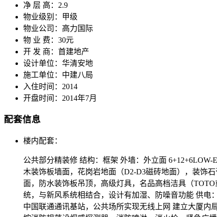
净 层 高：
2.9
物业级别：
甲级
物业公司：
高力国际
物 业 费：
30元
开 发 商：
首建地产
设计单位：
华清安地
施工单位：
中建八局
入住时间：
2014
开盘时间：
2014年7月
配套信息
楼内配套：
公共部分精装修 结构：框架 外墙：外立面 6+12+6
木装饰板墙面，花岗岩地面（D2-D3磁砖地面），装饰
面，防水装饰板吊顶，高级灯具，名品高档洁具（TOT
统，与新风系统相结合，设计有加湿、防噪音功能 供电：
中国联通通讯基站，公共场所实现无线上网 建立大厦内