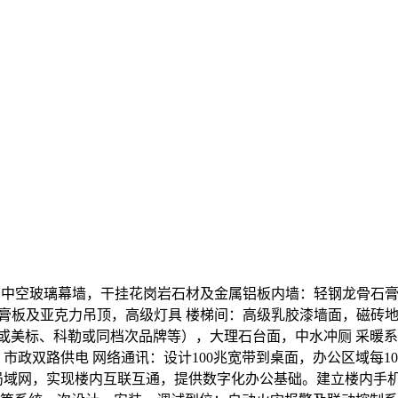
LOW-E中空玻璃幕墙，干挂花岗岩石材及金属铝板内墙：轻钢龙骨
石膏板及亚克力吊顶，高级灯具 楼梯间：高级乳胶漆墙面，磁砖
O或美标、科勒或同档次品牌等），大理石台面，中水冲厕 采暖
市政双路供电 网络通讯：设计100兆宽带到桌面，办公区域每
局域网，实现楼内互联互通，提供数字化办公基础。建立楼内手