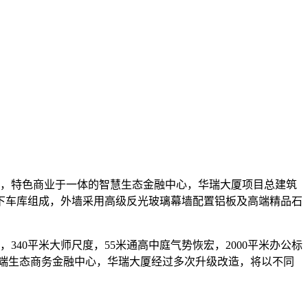
公，特色商业于一体的智慧生态金融中心，华瑞大厦项目总建筑
型地下车库组成，外墙采用高级反光玻璃幕墙配置铝板及高端精品石
，340平米大师尺度，55米通高中庭气势恢宏，2000平米办公标
高端生态商务金融中心，华瑞大厦经过多次升级改造，将以不同