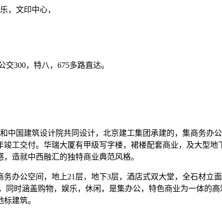
乐，文印中心，
交300，特八，675多路直达。
际和中国建筑设计院共同设计，北京建工集团承建的，集商务办
019年竣工交付。华瑞大厦有甲级写字楼，裙楼配套商业，及大
感，造就中西融汇的独特商业典范风格。
高端商务办公空间，地上21层，地下3层，酒店式双大堂，全石材立面
象，同时涵盖购物，娱乐，休闲，是集办公，特色商业为一体的
地标建筑。