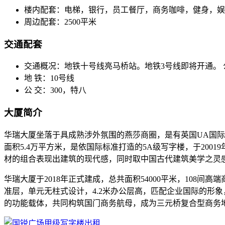
楼内配套：
电梯，银行，员工餐厅，商务咖啡，健身，娱
周边配套：
2500平米
交通配套
交通概况：
地铁十号线亮马桥站。地铁3号线即将开通。 公
地 铁：
10号线
公 交：
300，特八
大厦简介
华瑞大厦坐落于具成熟涉外氛围的燕莎商圈，是有英国UA国
面积5.4万平方米，是依国际标准打造的5A级写字楼，于20
材的组合表现出建筑的现代感，同时取中国古代建筑美学之灵
华瑞大厦于2018年正式建成，总共面积54000平米，108间
准层，单元无柱式设计，4.2米办公层高，匹配企业国际的形
的功能载体，共同构筑国门商务航母，成为三元桥复合型商务