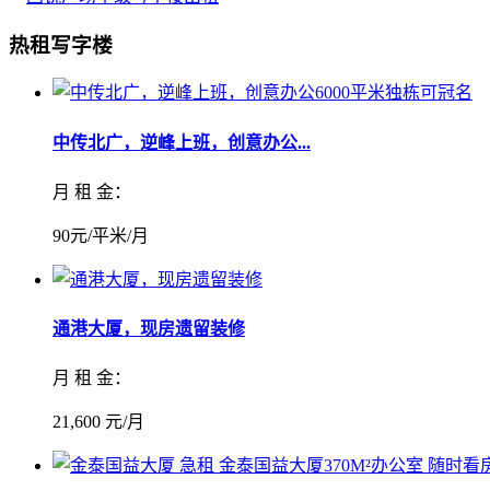
热租写字楼
中传北广，逆峰上班，创意办公...
月 租 金：
90元/平米/月
通港大厦，现房遗留装修
月 租 金：
21,600 元/月