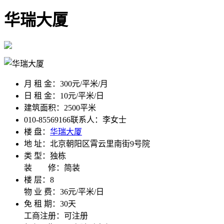
华瑞大厦
月 租 金：
300元/平米/月
日 租 金：
10元/平米/日
建筑面积：
2500平米
010-85569166
联系人：李女士
楼 盘：
华瑞大厦
地 址：
北京朝阳区霄云里南街9号院
类 型：
独栋
装 修：
简装
楼 层：
8
物 业 费：
36元/平米/日
免 租 期：
30天
工商注册：
可注册