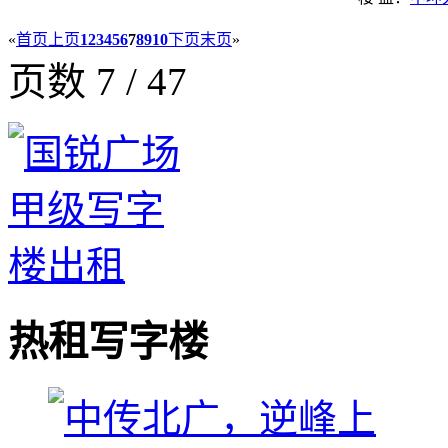
«
首页
上页
1
2
3
4
5
6
7
8
9
10
下页
末页
»
页数 7 / 47
热租写字楼