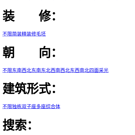
装 修：
不限
简装
精装修
毛坯
朝 向：
不限
东
南
西
北
东南
东北
西南
西北
东西
南北
四面采光
建筑形式：
不限
独栋
双子座
多座
综合体
搜索：