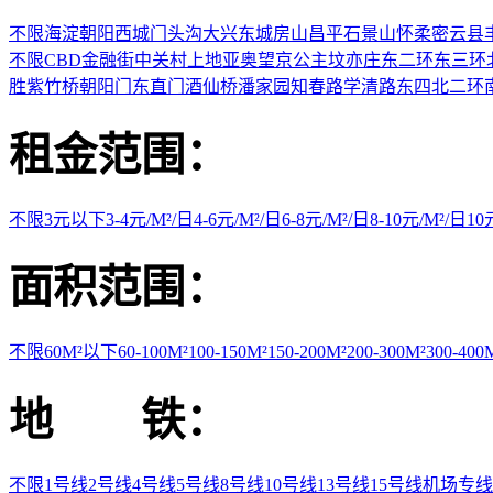
不限
海淀
朝阳
西城
门头沟
大兴
东城
房山
昌平
石景山
怀柔
密云县
不限
CBD
金融街
中关村
上地
亚奥
望京
公主坟
亦庄
东二环
东三环
胜
紫竹桥
朝阳门
东直门
酒仙桥
潘家园
知春路
学清路
东四
北二环
租金范围：
不限
3元以下
3-4元/M²/日
4-6元/M²/日
6-8元/M²/日
8-10元/M²/日
1
面积范围：
不限
60M²以下
60-100M²
100-150M²
150-200M²
200-300M²
300-400
地 铁：
不限
1号线
2号线
4号线
5号线
8号线
10号线
13号线
15号线
机场专线