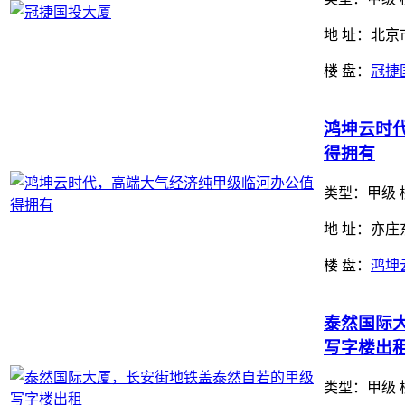
地 址：北
楼 盘：
冠捷
鸿坤云时
得拥有
类型：
甲级 
地 址：亦
楼 盘：
鸿坤
泰然国际
写字楼出
类型：
甲级 