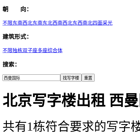
朝 向：
不限
东
南
西
北
东南
东北
西南
西北
东西
南北
四面采光
建筑形式：
不限
独栋
双子座
多座
综合体
搜索：
北京写字楼出租 西
共有
1
栋符合要求的写字