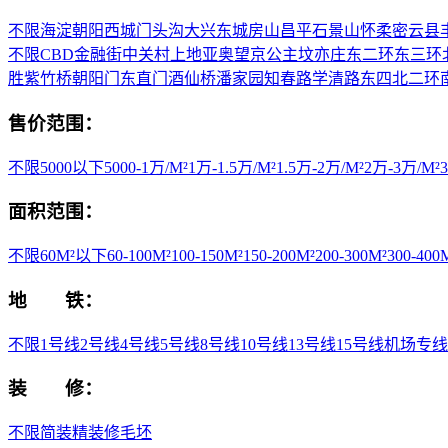
不限
海淀
朝阳
西城
门头沟
大兴
东城
房山
昌平
石景山
怀柔
密云县
不限
CBD
金融街
中关村
上地
亚奥
望京
公主坟
亦庄
东二环
东三环
胜
紫竹桥
朝阳门
东直门
酒仙桥
潘家园
知春路
学清路
东四
北二环
售价范围：
不限
5000以下
5000-1万/M²
1万-1.5万/M²
1.5万-2万/M²
2万-3万/M²
面积范围：
不限
60M²以下
60-100M²
100-150M²
150-200M²
200-300M²
300-400
地 铁：
不限
1号线
2号线
4号线
5号线
8号线
10号线
13号线
15号线
机场专线
装 修：
不限
简装
精装修
毛坯