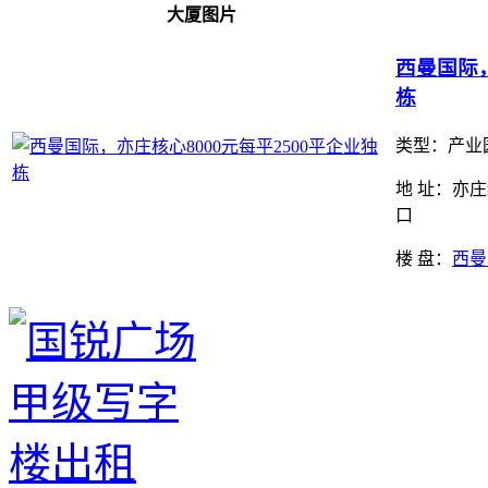
大厦图片
西曼国际，
栋
类型：产业园
地 址：亦
口
楼 盘：
西曼